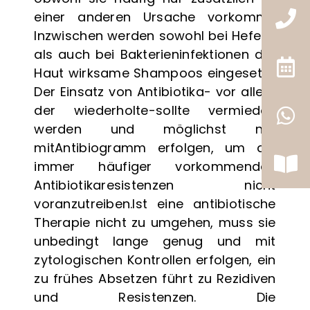
Futtermittelallergie Anamesebogen Online
einer anderen
Ursache vorkommt.
Inzwischen werden sowohl bei Hefen-
Futtermittelallergie beim Haustier –
als auch bei
Bakterieninfektionen der
Unverträglichkeiten bei Hund und Katze
Haut wirksame
Shampoos eingesetzt.
Hauterkrankungen bei Hund und Katze – Ekzem
Der Einsatz von Antibiotika- vor allem
beim Haustier
der wiederholte-
sollte vermieden
werden und möglichst nur
Kampf dem Fellverlust! Allergie als Übeltäter
mit
Antibiogramm erfolgen, um die
immer häufiger
vorkommenden
Kompetente Online-Beratung für Ihr Haustier
Antibiotikaresistenzen nicht
bei Futtermittelallergien und
voranzutreiben.
Ist eine antibiotische
Unverträglichkeiten
Therapie nicht zu umgehen,
muss sie
unbedingt lange genug und mit
Leistungen der Kleintierpraxis Seeburg
zytologischen
Kontrollen erfolgen, ein
zu frühes Absetzen führt zu
Rezidiven
und Resistenzen. Die
Ernährungs-Tagebuch