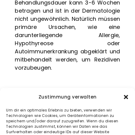
Behandlungsdauer kann
3-6 Wochen
betragen und ist in der Dermatologie
Glossar – Erkrankungen bei Haustieren – Hund,
nicht
ungewöhnlich.
Natürlich müssen
Katze und Kaninchen
primäre Ursachen, wie eine
darunterliegende Allergie,
Kontakt
Hypothyreose oder
Autoimmunerkrankung
abgeklärt und
Menüeintrag
mitbehandelt werden, um Rezidiven
vorzubeugen.
Zustimmung verwalten
Um dir ein optimales Erlebnis zu bieten, verwenden wir
Schwerpunkt
Technologien wie Cookies, um Geräteinformationen zu
speichern und/oder darauf zuzugreifen. Wenn du diesen
Dermatologie
Technologien zustimmst, können wir Daten wie das
Surfverhalten oder eindeutige IDs auf dieser Website